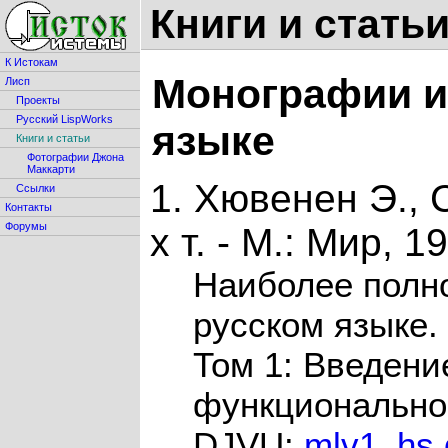
Книги и стать
К Истокам
Монографии и
Лисп
Проекты
Русский LispWorks
языке
Книги и статьи
Фотографии Джона
Маккарти
1. Хювенен Э., 
Ссылки
Контакты
Форумы
х т. - М.: Мир, 1
Наиболее полн
русском языке.
Том 1: Введени
функционально
DJVU:
mlv1_hs.