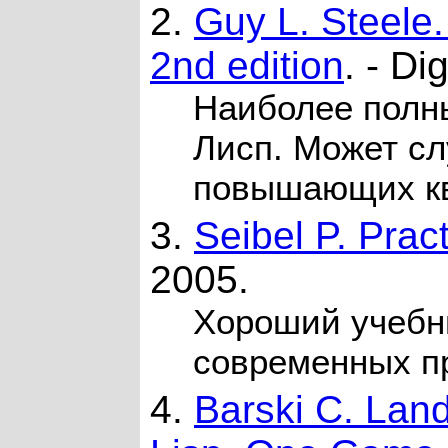
2.
Guy L. Steele
2nd edition
. - Di
Наиболее полн
Лисп. Может сл
повышающих к
3.
Seibel P. Prac
2005.
Хороший учебн
современных п
4.
Barski C. Land