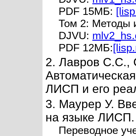
PDF 15MБ:
[lisp
Том 2: Методы 
DJVU:
mlv2_hs.
PDF 12MБ:
[lisp
2. Лавров С.С.,
Автоматическая
ЛИСП и его реал
3. Маурер У. В
на языке ЛИСП. 
Переводное уч