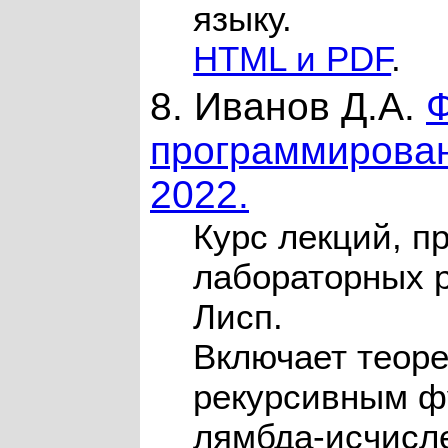
языку.
HTML и PDF
.
8. Иванов Д.А.
Ф
программировани
2022.
Курс лекций, п
лабораторных р
Лисп.
Включает теоре
рекурсивным ф
лямбда-исчисл