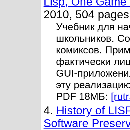
Lisp, One Game 
2010, 504 pages
Учебник для н
школьников. С
комиксов. При
фактически ли
GUI-приложени
эту реализацию
PDF 18MБ:
[rut
4.
History of LIS
Software Preserv